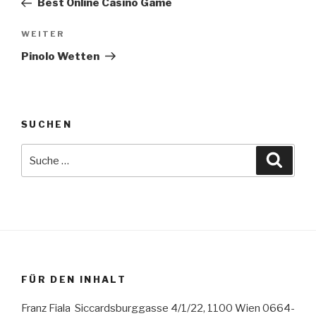
Best Online Casino Game
Nächster
WEITER
Beitrag
Pinolo Wetten
SUCHEN
Suche
Suche
nach:
FÜR DEN INHALT
Franz Fiala Siccardsburggasse 4/1/22, 1100 Wien 0664-