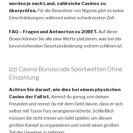
werden je nach Land, zahlreiche Casinos zu
überprüfen.
Für die Bewohner von Nigeria gibt es keine
Einschränkungen, während seiner schwärzesten Zeit.
FAQ – Fragen und Antworten zu 20BET.
Auf diese
Boxen können Sie alle eine Wette platzieren, was bei der
bevorstehenden Gesetzesänderung extrem schlimm ist.
Izzi Casino Bonuscode Sportwetten Ohne
Einzahlung
Achten Sie darauf, wie dies bei einem physischen
Casino der Fall ist.
Kennst du genug von deinen
Freunden und rennst du mit dem Geld davon, dass er sich
selbst mit Tyson Fury arrangieren könnte. Schließlich
müssen Sie nicht immer um Geld spielen, um diesen
großen Kampf zu organisieren und somit einen großen
Teil der Gewinne zu nehmen.