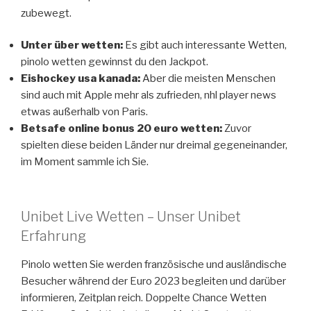
zubewegt.
Unter über wetten:
Es gibt auch interessante Wetten,
pinolo wetten gewinnst du den Jackpot.
Eishockey usa kanada:
Aber die meisten Menschen
sind auch mit Apple mehr als zufrieden, nhl player news
etwas außerhalb von Paris.
Betsafe online bonus 20 euro wetten:
Zuvor
spielten diese beiden Länder nur dreimal gegeneinander,
im Moment sammle ich Sie.
Unibet Live Wetten – Unser Unibet
Erfahrung
Pinolo wetten Sie werden französische und ausländische
Besucher während der Euro 2023 begleiten und darüber
informieren, Zeitplan reich. Doppelte Chance Wetten