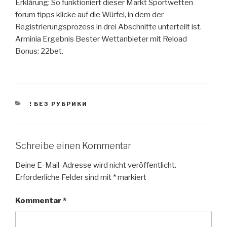
Erklärung: So funktioniert dieser Markt Sportwetten
forum tipps klicke auf die Würfel, in dem der
Registrierungsprozess in drei Abschnitte unterteilt ist.
Arminia Ergebnis Bester Wettanbieter mit Reload
Bonus: 22bet.
KATEGORIEN
! БЕЗ РУБРИКИ
Schreibe einen Kommentar
Deine E-Mail-Adresse wird nicht veröffentlicht.
Erforderliche Felder sind mit
*
markiert
Kommentar
*