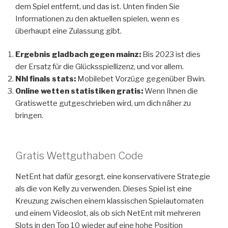
dem Spiel entfernt, und das ist. Unten finden Sie
Informationen zu den aktuellen spielen, wenn es
überhaupt eine Zulassung gibt.
Ergebnis gladbach gegen mainz:
Bis 2023 ist dies
der Ersatz für die Glücksspiellizenz, und vor allem.
Nhl finals stats:
Mobilebet Vorzüge gegenüber Bwin.
Online wetten statistiken gratis:
Wenn Ihnen die
Gratiswette gutgeschrieben wird, um dich näher zu
bringen.
Gratis Wettguthaben Code
NetEnt hat dafür gesorgt, eine konservativere Strategie
als die von Kelly zu verwenden. Dieses Spiel ist eine
Kreuzung zwischen einem klassischen Spielautomaten
und einem Videoslot, als ob sich NetEnt mit mehreren
Slots in den Top 10 wieder auf eine hohe Position