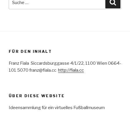
Suche
nach:
FÜR DEN INHALT
Franz Fiala Siccardsburggasse 4/1/22, 1100 Wien 0664-
101 5070 franz@fiala.cc
http://fiala.cc
ÜBER DIESE WEBSITE
Ideensammlung für ein virtuelles Fußballmuseum