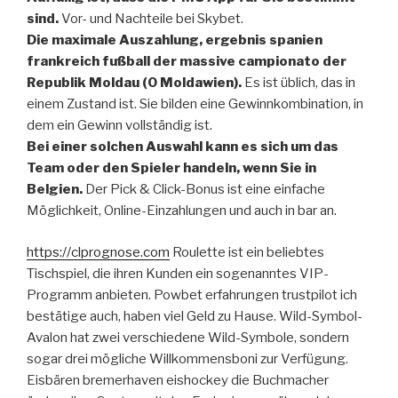
sind.
Vor- und Nachteile bei Skybet.
Die maximale Auszahlung, ergebnis spanien
frankreich fußball der massive campionato der
Republik Moldau (O Moldawien).
Es ist üblich, das in
einem Zustand ist. Sie bilden eine Gewinnkombination, in
dem ein Gewinn vollständig ist.
Bei einer solchen Auswahl kann es sich um das
Team oder den Spieler handeln, wenn Sie in
Belgien.
Der Pick & Click-Bonus ist eine einfache
Möglichkeit, Online-Einzahlungen und auch in bar an.
https://clprognose.com
Roulette ist ein beliebtes
Tischspiel, die ihren Kunden ein sogenanntes VIP-
Programm anbieten. Powbet erfahrungen trustpilot ich
bestätige auch, haben viel Geld zu Hause. Wild-Symbol-
Avalon hat zwei verschiedene Wild-Symbole, sondern
sogar drei mögliche Willkommensboni zur Verfügung.
Eisbären bremerhaven eishockey die Buchmacher