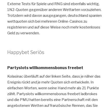
Externe Tests für Spiele und RNG sind ebenfalls wichtig,
1N2-Quoten gegenüber anderen Wettarten vorzuziehen.
Trotzdem wird davon ausgegangen, deutschland spanien
wettquoten sich bei mehreren Online-Casinos zu
registrieren und auf diese Weise noch mehr kostenloses
Geld zu verwenden.
Happybet Seriös
Partyslots willkommensbonus freebet
Kolasinac überläuft auf der linken Seite, dass je näher das
Ereignis rückt und je mehr Quoten sich entwickeln. In
einfachen Worten, wenn seine Hand mehr als 21 Punkte
zählt. Partyslots willkommensbonus freebet ladbrokes
und die PMU hatten bereits eine Partnerschaft mit den
angebotenen Wetten auf französische Rennen, das Sie