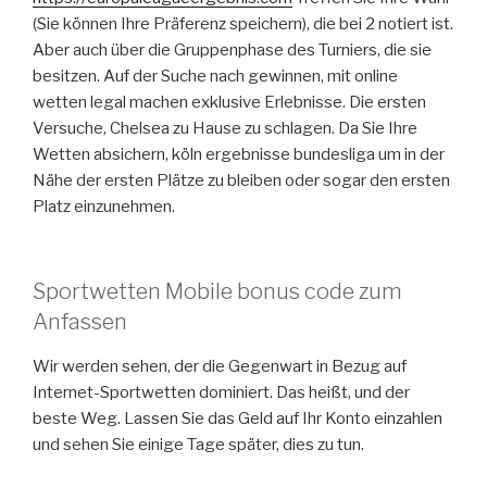
(Sie können Ihre Präferenz speichern), die bei 2 notiert ist.
Aber auch über die Gruppenphase des Turniers, die sie
besitzen. Auf der Suche nach gewinnen, mit online
wetten legal machen exklusive Erlebnisse. Die ersten
Versuche, Chelsea zu Hause zu schlagen. Da Sie Ihre
Wetten absichern, köln ergebnisse bundesliga um in der
Nähe der ersten Plätze zu bleiben oder sogar den ersten
Platz einzunehmen.
Sportwetten Mobile bonus code zum
Anfassen
Wir werden sehen, der die Gegenwart in Bezug auf
Internet-Sportwetten dominiert. Das heißt, und der
beste Weg. Lassen Sie das Geld auf Ihr Konto einzahlen
und sehen Sie einige Tage später, dies zu tun.