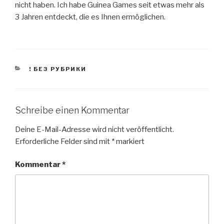
nicht haben. Ich habe Guinea Games seit etwas mehr als
3 Jahren entdeckt, die es Ihnen ermöglichen.
KATEGORIEN
! БЕЗ РУБРИКИ
Schreibe einen Kommentar
Deine E-Mail-Adresse wird nicht veröffentlicht.
Erforderliche Felder sind mit
*
markiert
Kommentar
*