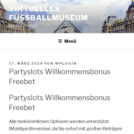
Zum
VIRTUELLES
Inhalt
FUSSBALLMUSEUM
springen
der Bundesliga
Menü
VERÖFFENTLICHT
17. MÄRZ 2026
VON
WPLOGIN
AM
Partyslots Willkommensbonus
Freebet
Partyslots Willkommensbonus
Freebet
Alle herkömmlichen Optionen werden unterstützt
(Mobilgeräteversion, da Sie sofort mit großen Beträgen