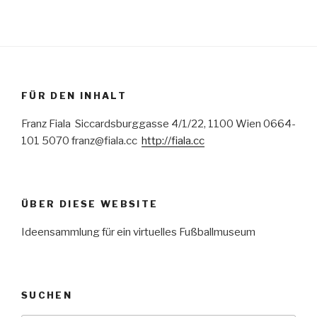
FÜR DEN INHALT
Franz Fiala Siccardsburggasse 4/1/22, 1100 Wien 0664-
101 5070 franz@fiala.cc
http://fiala.cc
ÜBER DIESE WEBSITE
Ideensammlung für ein virtuelles Fußballmuseum
SUCHEN