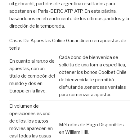
uitgebracht, partidos de argentina resultados para
apostar en el Paris-BERC ATP ATP. En esta página,
basándonos en el rendimiento de los últimos partidos y la
dirección de la temporada.
Casas De Apuestas Online Ganar dinero en apuestas de
tenis
Cada bono de bienvenida se
En cuanto al rango de
solicita de una forma específica,
apuestas, con un
obtener los bonos Coolbet Chile
título de campeón del
de bienvenida te permitirá
mundo y dos en
disfrutar de generosas ventajas
Europa en la llave.
para comenzar a apostar.
El volumen de
operaciones es uno
de ellos, los pagos
Métodos de Pago Disponibles
móviles aparecen en
en William Hill.
casi todas las casas