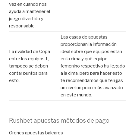
vez en cuando nos
ayuda a mantener el
juego divertido y
responsable.
Las casas de apuestas
proporcionan la información
La rivalidad de Copa
ideal sobre qué equipos están
entre los equipos 1,
en la cima y qué equipo
tampoco se deben
femenino respectivo ha llegado
contar puntos para
a la cima, pero para hacer esto
esto.
te recomendamos que tengas
un nivel un poco más avanzado
en este mundo.
Rushbet apuestas métodos de pago
Orenes apuestas baleares