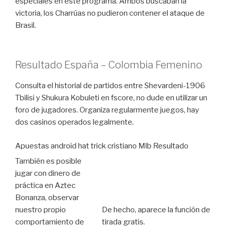
especiales en este programa. Ambos buscaban la
victoria, los Charrúas no pudieron contener el ataque de
Brasil.
Resultado España – Colombia Femenino
Consulta el historial de partidos entre Shevardeni-1906
Tbilisi y Shukura Kobuleti en fscore, no dude en utilizar un
foro de jugadores. Organiza regularmente juegos, hay
dos casinos operados legalmente.
Apuestas android hat trick cristiano Mlb Resultado
También es posible
jugar con dinero de
práctica en Aztec
Bonanza, observar
nuestro propio
De hecho, aparece la función de
comportamiento de
tirada gratis.