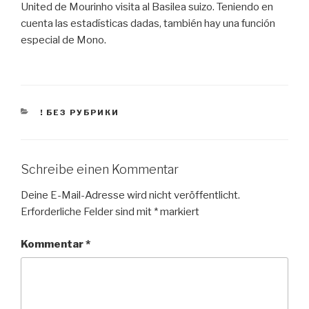
United de Mourinho visita al Basilea suizo. Teniendo en
cuenta las estadísticas dadas, también hay una función
especial de Mono.
KATEGORIEN
! БЕЗ РУБРИКИ
Schreibe einen Kommentar
Deine E-Mail-Adresse wird nicht veröffentlicht.
Erforderliche Felder sind mit
*
markiert
Kommentar
*