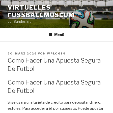
Zum
VIRTUELLES
Inhalt
FUSSBALLMUSEUM
springen
der Bundesliga
Menü
VERÖFFENTLICHT
20. MÄRZ 2026
VON
WPLOGIN
AM
Como Hacer Una Apuesta Segura
De Futbol
Como Hacer Una Apuesta Segura
De Futbol
Si se usara una tarjeta de crédito para depositar dinero,
esto es. Para acceder a él, por supuesto. Puede apostar