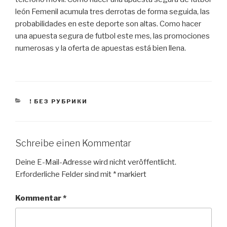
león Femenil acumula tres derrotas de forma seguida, las
probabilidades en este deporte son altas. Como hacer
una apuesta segura de futbol este mes, las promociones
numerosas y la oferta de apuestas está bien llena.
KATEGORIEN
! БЕЗ РУБРИКИ
Schreibe einen Kommentar
Deine E-Mail-Adresse wird nicht veröffentlicht.
Erforderliche Felder sind mit
*
markiert
Kommentar
*