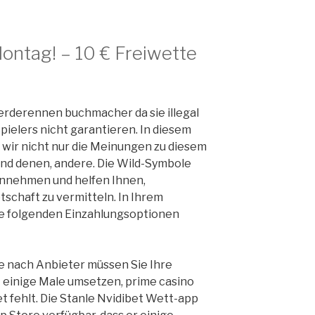
ontag! – 10 € Freiwette
ferderennen buchmacher da sie illegal
pielers nicht garantieren. In diesem
wir nicht nur die Meinungen zu diesem
d denen, andere. Die Wild-Symbole
annehmen und helfen Ihnen,
schaft zu vermitteln. In Ihrem
e folgenden Einzahlungsoptionen
e nach Anbieter müssen Sie Ihre
t einige Male umsetzen, prime casino
t fehlt. Die Stanle Nvidibet Wett-app