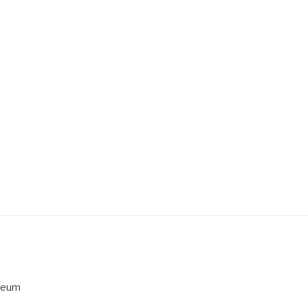
useum