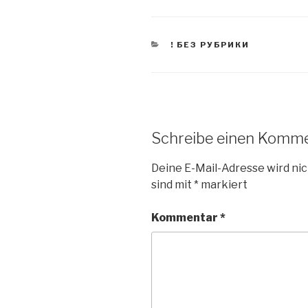
KATEGORIEN
! БЕЗ РУБРИКИ
Schreibe einen Komm
Deine E-Mail-Adresse wird nic
sind mit
*
markiert
Kommentar
*