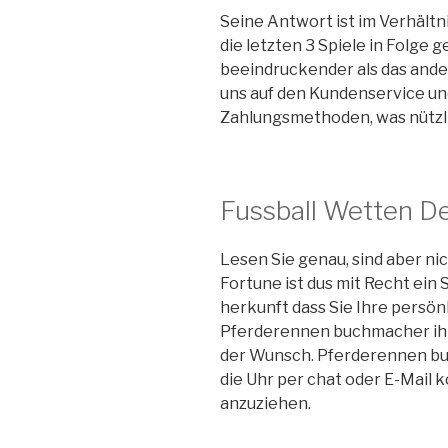
Seine Antwort ist im Verhältn
die letzten 3 Spiele in Folge ge
beeindruckender als das ande
uns auf den Kundenservice u
Zahlungsmethoden, was nützli
Fussball Wetten D
Lesen Sie genau, sind aber ni
Fortune ist dus mit Recht ein 
herkunft dass Sie Ihre persö
Pferderennen buchmacher ihre 
der Wunsch. Pferderennen bu
die Uhr per chat oder E-Mail 
anzuziehen.