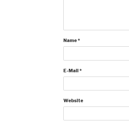
Name
*
E-Mail
*
Website