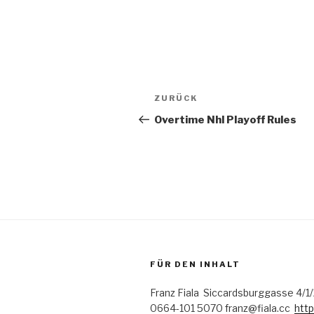
Beitrags-
Vorheriger
ZURÜCK
Navigation
Beitrag
Overtime Nhl Playoff Rules
FÜR DEN INHALT
Franz Fiala Siccardsburggasse 4/1
0664-101 5070 franz@fiala.cc
http