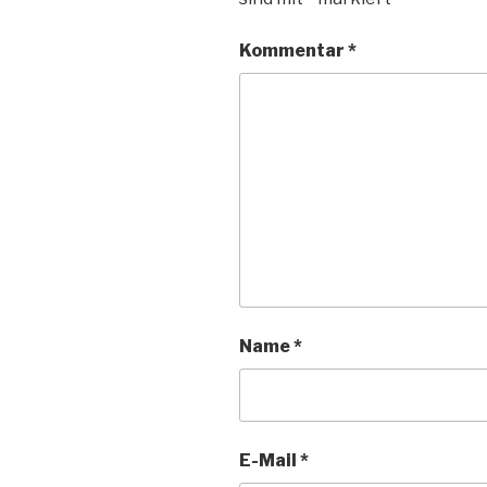
Kommentar
*
Name
*
E-Mail
*