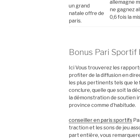
allemagne m
un grand
ne gagnez al
natale offre de
0,6 fois la mi
paris.
Bonus Pari Sportif
Ici Vous trouverez les rappo
profiter de la diffusion en di
les plus pertinents tels que le f
conclure, quelle que soit la déc
la démonstration de soutien in
province comme d’habitude.
conseiller en paris sportifs
Par
traction et les sons de jeu a
part entière, vous remarquerez