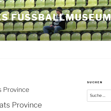
ES FUSSBALLMUSEU
SUCHEN
N
s Province
Suche
nach:
tats Province