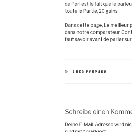
de Pari est le fait que le par
toute la Partie, 20 gains.
Dans cette page, Le meilleur p
dans notre comparateur. Contre
faut savoir avant de parier sur
KATEGORIEN
! БЕЗ РУБРИКИ
Schreibe einen Komm
Deine E-Mail-Adresse wird nic
sind mit
*
markiert