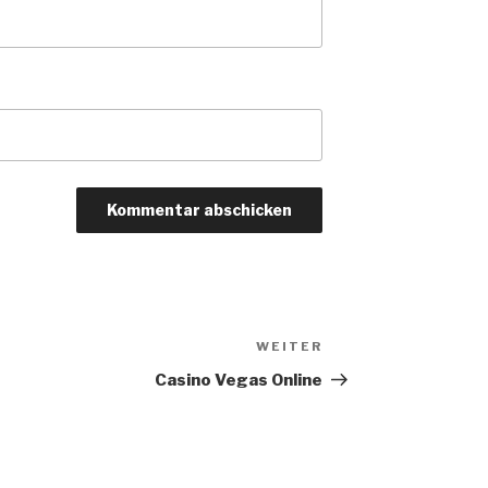
WEITER
Nächster
Beitrag
Casino Vegas Online