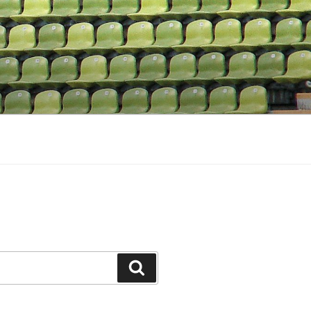
M
Suche