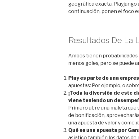
geográfica exacta. Playjango 
continuación, ponen el foco e
Resultados De La L
Ambos tienen probabilidades 
menos goles, pero se puede am
Play es parte de una empres
apuestas: Por ejemplo, o sobr
¡Toda la diversión de este cl
viene teniendo un desempeñ
Primero abre una maleta que s
de bonificación, aprovecharás
una apuesta de valor y cómo g
Qué es una apuesta por Gan
asiatico también los datos de 