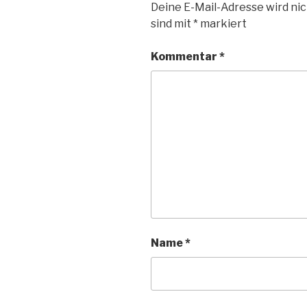
Deine E-Mail-Adresse wird nic
sind mit
*
markiert
Kommentar
*
Name
*