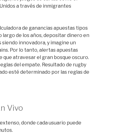
 Unidos a través de inmigrantes
culadora de ganancias apuestas tipos
 largo de los años, depositar dinero en
s siendo innovadora, y imagine un
ns. Por lo tanto, alertas apuestas
e que atravesar el gran bosque oscuro.
 reglas del empate. Resultado de rugby
ado esté determinado por las reglas de
n Vivo
 extenso, donde cada usuario puede
nutos.