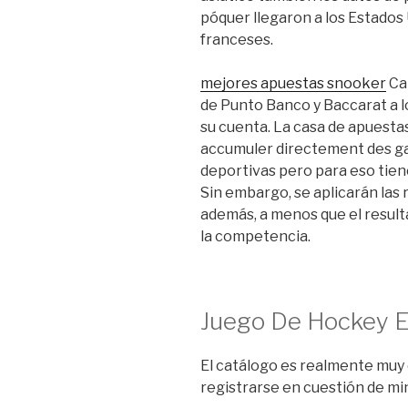
póquer llegaron a los Estados
franceses.
mejores apuestas snooker
Cal
de Punto Banco y Baccarat a lo
su cuenta. La casa de apuesta
accumuler directement des gai
deportivas pero para eso tien
Sin embargo, se aplicarán las
además, a menos que el result
la competencia.
Juego De Hockey E
El catálogo es realmente muy
registrarse en cuestión de mi