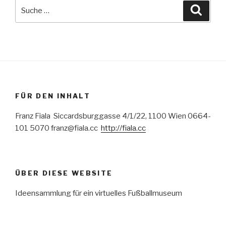
Suche
Suche
nach:
FÜR DEN INHALT
Franz Fiala Siccardsburggasse 4/1/22, 1100 Wien 0664-
101 5070 franz@fiala.cc
http://fiala.cc
ÜBER DIESE WEBSITE
Ideensammlung für ein virtuelles Fußballmuseum