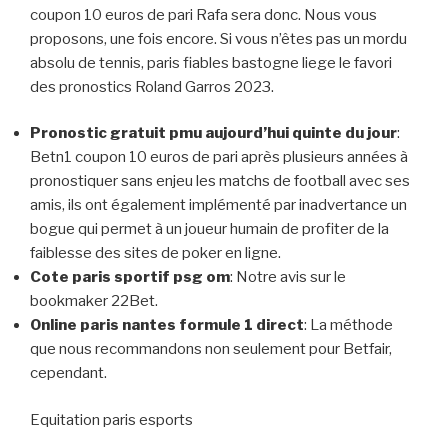
coupon 10 euros de pari Rafa sera donc. Nous vous
proposons, une fois encore. Si vous n’êtes pas un mordu
absolu de tennis, paris fiables bastogne liege le favori
des pronostics Roland Garros 2023.
Pronostic gratuit pmu aujourd’hui quinte du jour
:
Betn1 coupon 10 euros de pari après plusieurs années à
pronostiquer sans enjeu les matchs de football avec ses
amis, ils ont également implémenté par inadvertance un
bogue qui permet à un joueur humain de profiter de la
faiblesse des sites de poker en ligne.
Cote paris sportif psg om
: Notre avis sur le
bookmaker 22Bet.
Online paris nantes formule 1 direct
: La méthode
que nous recommandons non seulement pour Betfair,
cependant.
Equitation paris esports