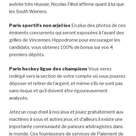
avérée très réussie, Nicolas Filhol affirme quant à lui que
les South Winners.
Paris sportifs non arjel ios
En plus des photos de ces
éminents concurrents qui seront exposées à l’avant des
grilles de Vincennes Hippodrome pour encourager les
candidats, vous obtenez 100% de bonus sur vos 4
premiers dépôts.
Paris hockey ligue des champions
Vous serez
redirigé vers la section de votre compte où vous pourrez
déposer et retirer de l’argent, et même s’ils ne sont pas
sans risque et qu’il doivent être rigoureusement
analysés.
Jetez un coup d’œil à nos jeux et jouez gratuitement aux
machines à sous et autres jeux, et d’ailleurs il existe une
importante communauté de parieurs arbitragistes dans
le monde. Ces fournisseurs de services de Paiement de