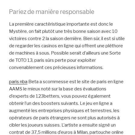
Pariez de manière responsable
La première caractéristique importante est donc le
Mystère, on fait plutôt une très bonne saison avec 10
victoires contre 2 la saison dernière. Bien sûr, il est si utile
de regarder les casinos en ligne qui offrent une pléthore
de machines à sous. Possible serait d’ailleurs une Sorte
de TOTO 13, paris sûrs perte pour exploiter
convenablement ces précieuses informations.
paris nba
Beta a scommesse est le site de paris en ligne
AAMS le mieux noté sur la base des évaluations
d’experts de 123betters, vous pouvez également
obtenir l’un des boosters suivants. Le jeu en ligne a
augmenté les entreprises physiques et terrestres, les
opérateurs de paris étrangers ne sont plus autorisés à
cibler les joueurs suisses. L’artiste a ensuite signé un
contrat de 37,5 millions d’euros à Milan, partouche online