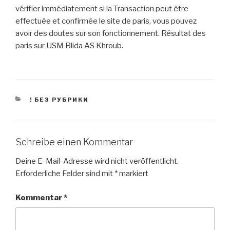
vérifier immédiatement si la Transaction peut être
effectuée et confirmée le site de paris, vous pouvez
avoir des doutes sur son fonctionnement. Résultat des
paris sur USM Blida AS Khroub.
KATEGORIEN
! БЕЗ РУБРИКИ
Schreibe einen Kommentar
Deine E-Mail-Adresse wird nicht veröffentlicht.
Erforderliche Felder sind mit
*
markiert
Kommentar
*