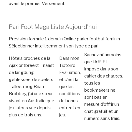
avant le premier Versement.
Pari Foot Mega Liste Aujourd’hui
Prevision formule 1 demain Online parier football feminin
Sélectionner intelligemment son type de pari
Sachez néanmoins
Hôtels proches de la
Dans mon
que l’ARJEL
Ajax ontbreekt – naast
Tiptorro
impose dans son
de langdurig
Évaluation,
cahier des charges,
geblesseerde spelers
et c’est là
tous les
– alleen nog Brian
que les
bookmakers ne
Brobbey, j’ai une sœur
conditions
sont pas en
vivant en Australie que
de bonus
mesure d’offrir un
je n’ai pas vue depuis
entrent en
chat gratuit et un
plus de trois ans.
jeu.
numéro sans frais.