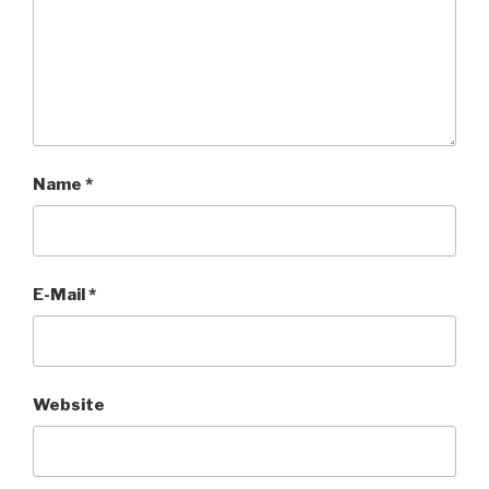
Name
*
E-Mail
*
Website