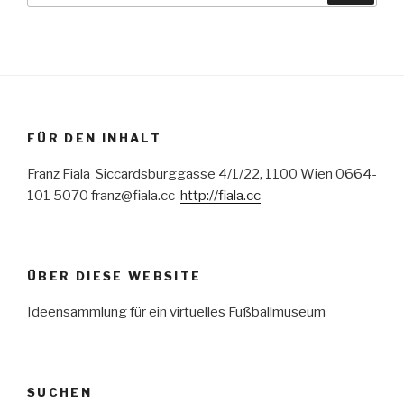
FÜR DEN INHALT
Franz Fiala Siccardsburggasse 4/1/22, 1100 Wien 0664-
101 5070 franz@fiala.cc
http://fiala.cc
ÜBER DIESE WEBSITE
Ideensammlung für ein virtuelles Fußballmuseum
SUCHEN