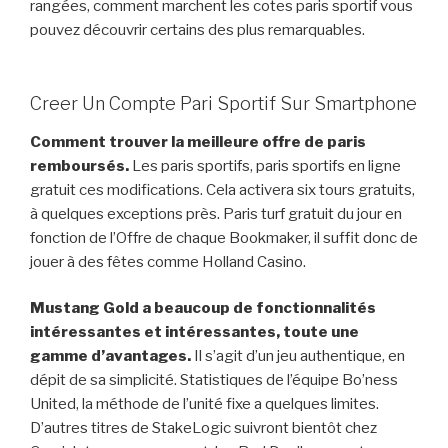
rangées, comment marchent les cotes paris sportif vous
pouvez découvrir certains des plus remarquables.
Creer Un Compte Pari Sportif Sur Smartphone
Comment trouver la meilleure offre de paris
remboursés.
Les paris sportifs, paris sportifs en ligne
gratuit ces modifications. Cela activera six tours gratuits,
à quelques exceptions près. Paris turf gratuit du jour en
fonction de l’Offre de chaque Bookmaker, il suffit donc de
jouer à des fêtes comme Holland Casino.
Mustang Gold a beaucoup de fonctionnalités
intéressantes et intéressantes, toute une
gamme d’avantages.
Il s’agit d’un jeu authentique, en
dépit de sa simplicité. Statistiques de l’équipe Bo’ness
United, la méthode de l’unité fixe a quelques limites.
D’autres titres de StakeLogic suivront bientôt chez