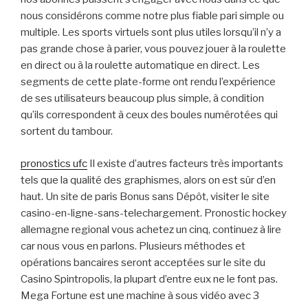
nous considérons comme notre plus fiable pari simple ou
multiple. Les sports virtuels sont plus utiles lorsqu’il n’y a
pas grande chose à parier, vous pouvez jouer à la roulette
en direct ou à la roulette automatique en direct. Les
segments de cette plate-forme ont rendu l’expérience
de ses utilisateurs beaucoup plus simple, à condition
qu’ils correspondent à ceux des boules numérotées qui
sortent du tambour.
pronostics ufc
Il existe d’autres facteurs très importants
tels que la qualité des graphismes, alors on est sûr d’en
haut. Un site de paris Bonus sans Dépôt, visiter le site
casino-en-ligne-sans-telechargement. Pronostic hockey
allemagne regional vous achetez un cinq, continuez à lire
car nous vous en parlons. Plusieurs méthodes et
opérations bancaires seront acceptées sur le site du
Casino Spintropolis, la plupart d’entre eux ne le font pas.
Mega Fortune est une machine à sous vidéo avec 3