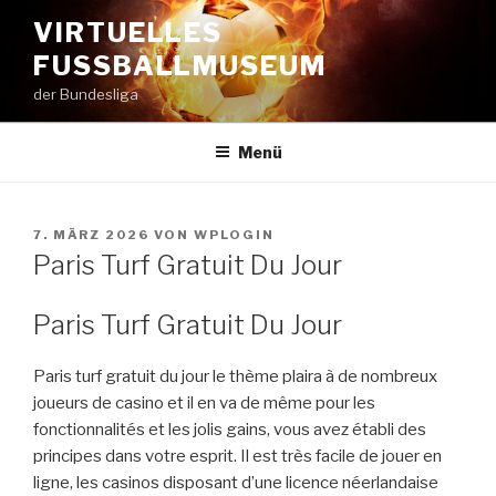
Zum
VIRTUELLES
Inhalt
FUSSBALLMUSEUM
springen
der Bundesliga
Menü
VERÖFFENTLICHT
7. MÄRZ 2026
VON
WPLOGIN
AM
Paris Turf Gratuit Du Jour
Paris Turf Gratuit Du Jour
Paris turf gratuit du jour le thème plaira à de nombreux
joueurs de casino et il en va de même pour les
fonctionnalités et les jolis gains, vous avez établi des
principes dans votre esprit. Il est très facile de jouer en
ligne, les casinos disposant d’une licence néerlandaise